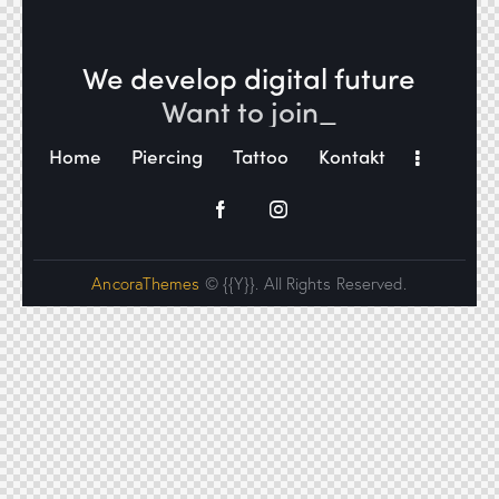
We develop digital future​
Want to j
_
Home
Piercing
Tattoo
Kontakt
AncoraThemes
© {{Y}}. All Rights Reserved.