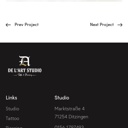
Prev Project
Next Project
Links
Studio
Studio
Marktstraße 4
71254 Ditzingen
Tattoo
0156 1797493
Piercing