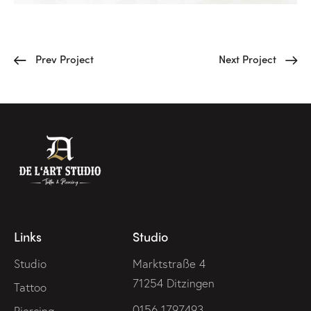
Prev Project
Next Project
Links
Studio
Studio
Marktstraße 4
71254 Ditzingen
Tattoo
0156 1797493
Piercing