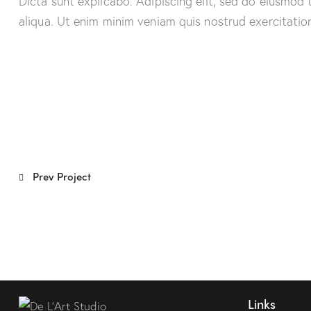
Dicta sunt explicabo. Adipiscing elit, sed do eiusmod
aliqua. Ut enim minim veniam quis nostrud exercitati
Prev Project
Links