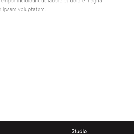
 tempor incididunt ut labore et dolore magna
on ipsam voluptatem.
Studio