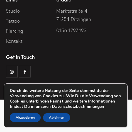
Studio
Marktstraße 4
71254 Ditzingen
Tattoo
0156 1797493
Piercing
Kontakt
Get in Touch
De L’Art Studio © 2026. All Rights Reserved.
Durch die weitere Nutzung der Seite stimmst du der
Verwendung von Cookies zu. Wie Du die Verwendung von
Cookies unterbinden kannst und weitere Informationen
findest Du in unseren Datenschutzbestimmungen
Akzeptieren
Ablehnen