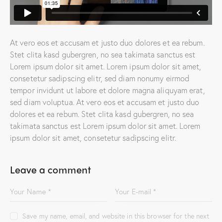
At vero eos et accusam et justo duo dolores et ea rebum.
Stet clita kasd gubergren, no sea takimata sanctus est
Lorem ipsum dolor sit amet. Lorem ipsum dolor sit amet,
consetetur sadipscing elitr, sed diam nonumy eirmod
tempor invidunt ut labore et dolore magna aliquyam erat,
sed diam voluptua. At vero eos et accusam et justo duo
dolores et ea rebum. Stet clita kasd gubergren, no sea
takimata sanctus est Lorem ipsum dolor sit amet. Lorem
ipsum dolor sit amet, consetetur sadipscing elitr.
Leave a comment
Save my name, email, and website in this browser for the next