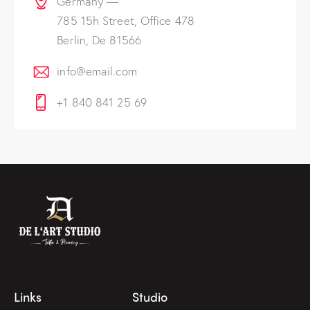
Germany —
785 15h Street, Office 478
Berlin, De 81566
info@email.com
+1 840 841 25 69
Links
Studio