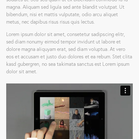
magna. Aliquam sed ligula sed ante blandit volutpat. Ut
bibendum, nisi et mattis vulputate, odio arcu aliquet
metus, nec dapibus risus risus quis lectus.
Lorem ipsum dolor sit amet, consetetur sadipscing elitr,
sed diam nonumy eirmod tempor invidunt ut labore et
dolore magna aliquyam erat, sed diam voluptua. At vero
eos et accusam et justo duo dolores et ea rebum. Stet clita
kasd gubergren, no sea takimata sanctus est Lorem ipsum
dolor sit amet.